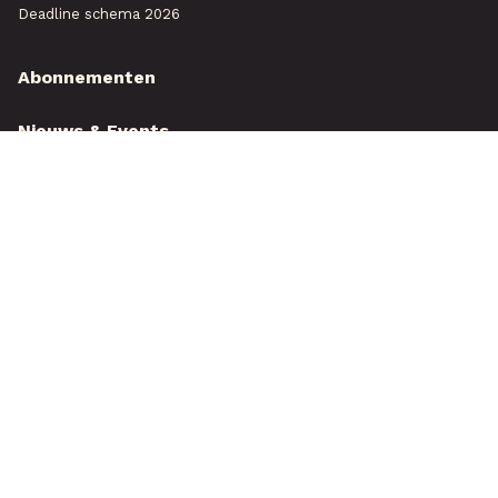
Deadline schema 2026
Abonnementen
Nieuws & Events
Over ons
Service & contact
Testjaarboek
Tuin & Park Plusmagazine
Familie Akker Strip