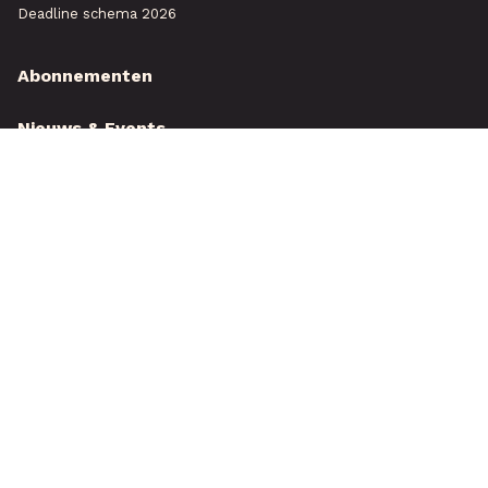
Deadline schema 2026
Abonnementen
Nieuws & Events
Over ons
Service & contact
Testjaarboek
Tuin & Park Plusmagazine
Familie Akker Strip