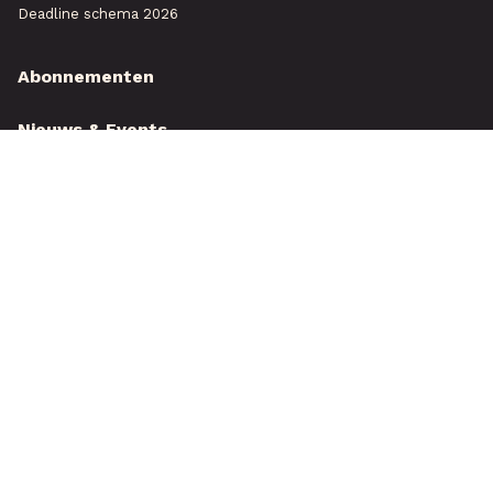
Deadline schema 2026
Abonnementen
Nieuws & Events
Over ons
Service & contact
Testjaarboek
Tuin & Park Plusmagazine
Familie Akker Strip