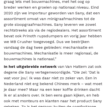
graag iets met bouwmachines, met het oog op
breder werken en groeien op nationaal niveau. Eind
2020 zijn we importeur geworden van Sany, dat een
assortiment omvat van minigraafmachines tot de
grote sloopgraafmachines. Sany leveren we zowel
rechtstreeks als via de regiodealers. Het assortiment
bevat ook Prinoth rupsdumpers en vorig jaar hebben
we MB Crusher toegevoegd. Dus we bestrijken
vandaag de dag twee gebieden: mechanisatie en
bouwmachines. Mechanisatie is meer regionaal, de
bouwmachines is nationaal.”
In het uitgebreide netwerk
van Van Hattem zat ook
degene die Sany vertegenwoordigde. “Die zei: ‘Dat is
wat voor jou’. Ik was daar niet zo zeker van. Een in
Nederland niet erg bekend Chinees merk – wat moet
je daar mee? Maar na een keer koffie drinken dacht
ik er al anders over. Ik ben eens gaan kijken, en heb
ook met monteurs en klanten naar het product Sany
gekeken. Zo is het gegaan: buiten de comfortzone