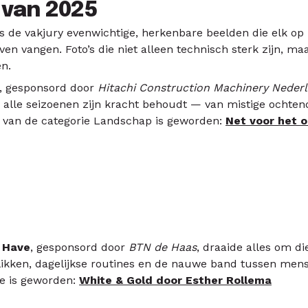
 van 2025
oos de vakjury evenwichtige, herkenbare beelden die elk o
ven vangen. Foto’s die niet alleen technisch sterk zijn, ma
en.
, gesponsord door
Hitachi Construction Machinery Neder
 alle seizoenen zijn kracht behoudt — van mistige ochten
r
van de categorie Landschap is geworden:
Net voor het o
 Have
, gesponsord door
BTN de Haas
, draaide alles om d
ikken, dagelijkse routines en de nauwe band tussen mens
e is geworden:
White & Gold door Esther Rollema