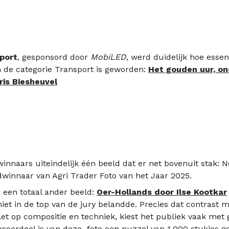
port
, gesponsord door
MobiLED
, werd duidelijk hoe essen
 de categorie Transport is geworden:
Het gouden uur, o
is Biesheuvel
 winnaars uiteindelijk één beeld dat er net bovenuit stak: N
dwinnaar van Agri Trader Foto van het Jaar 2025.
r een totaal ander beeld:
Oer-Hollands door Ilse Kootkar
iet in de top van de jury belandde. Precies dat contrast 
let op compositie en techniek, kiest het publiek vaak met 
soordeel is van deze foto een puzzel van 1.000 stukjes g