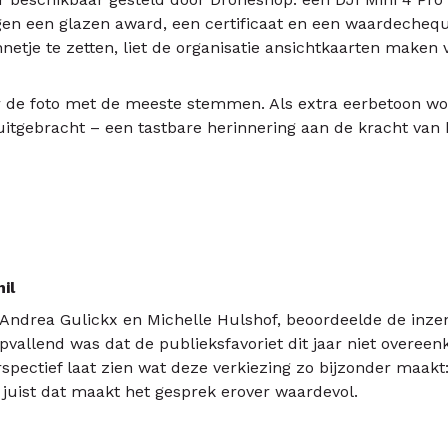
gen een glazen award, een certificaat en een waardecheq
etje te zetten, liet de organisatie ansichtkaarten maken
ar de foto met de meeste stemmen. Als extra eerbetoon wo
uitgebracht – een tastbare herinnering aan de kracht van 
il
 Andrea Gulickx en Michelle Hulshof, beoordeelde de inze
Opvallend was dat de publieksfavoriet dit jaar niet over
erspectief laat zien wat deze verkiezing zo bijzonder maakt
juist dat maakt het gesprek erover waardevol.