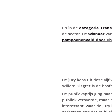
En in de
categorie Trans
de sector. De
winnaar
van
pompoenenveld door Chr
De jury koos uit deze vijf
Willem Slagter is de hoof
De publieksprijs ging naa
publiek veroverde, maar n
interessant: waar de jury 
eerbetoon aan dat publiek