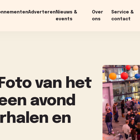
onnementen
Adverteren
Nieuws &
Over
Service &
events
ons
contact
 Foto van het
 een avond
erhalen en