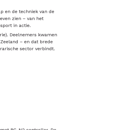
ap en de techniek van de
leven zien – van het
port in actie.
gorie). Deelnemers kwamen
 Zeeland – en dat brede
rarische sector verbindt.
 met RC-N2 controller. De