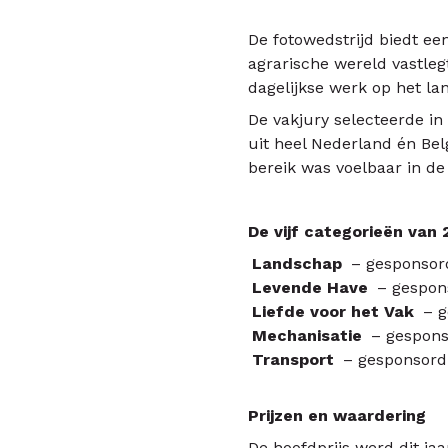
De fotowedstrijd biedt e
agrarische wereld vastleg
dagelijkse werk op het la
De vakjury selecteerde i
uit heel Nederland én Bel
bereik was voelbaar in de 
De vijf categorieën van
Landschap
– gesponsor
Levende Have
– gespon
Liefde voor het Vak
– g
Mechanisatie
– gespons
Transport
– gesponsord
Prijzen en waardering
De hoofdprijs werd dit ja