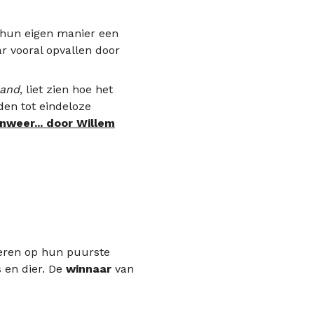
p hun eigen manier een
ar vooral opvallen door
land
, liet zien hoe het
den tot eindeloze
nweer... door Willem
ieren op hun puurste
 en dier. De
winnaar
van