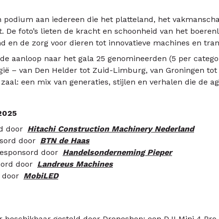
en podium aan iedereen die het platteland, het vakmansch
t. De foto’s lieten de kracht en schoonheid van het boeren
nd en de zorg voor dieren tot innovatieve machines en trans
n de aanloop naar het gala 25 genomineerden (5 per cate
gië – van Den Helder tot Zuid-Limburg, van Groningen tot
zaal: een mix van generaties, stijlen en verhalen die de ag
 2025
d door
Hitachi Construction Machinery Nederland
sord door
BTN de Haas
esponsord door
Handelsonderneming Pieper
ord door
Landreus Machines
 door
MobiLED
ar beschikbaar gesteld door Droneshop: een DJI Mini 4 Pro