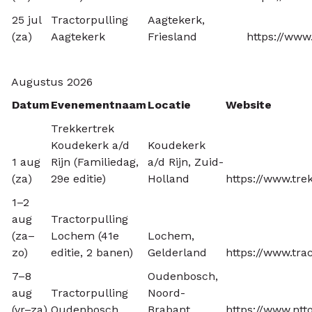
25 jul
Tractorpulling
Aagtekerk,
(za)
Aagtekerk
Friesland
https://www.
Augustus 2026
Datum
Evenementnaam
Locatie
Website
Trekkertrek
Koudekerk a/d
Koudekerk
1 aug
Rijn (Familiedag,
a/d Rijn, Zuid-
(za)
29e editie)
Holland
https://www.trek
1–2
aug
Tractorpulling
(za–
Lochem (41e
Lochem,
zo)
editie, 2 banen)
Gelderland
https://www.tra
7–8
Oudenbosch,
aug
Tractorpulling
Noord-
(vr–za)
Oudenbosch
Brabant
https://www.ntto