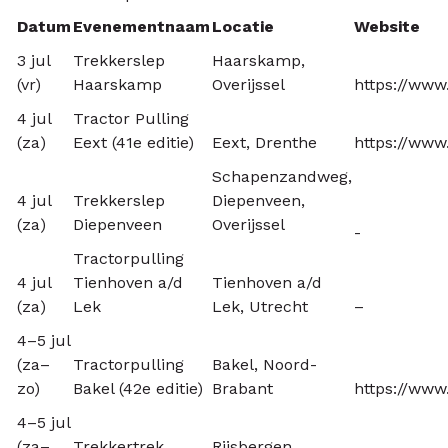
Datum
Evenementnaam
Locatie
Website
3 jul
Trekkerslep
Haarskamp,
(vr)
Haarskamp
Overijssel
https://www
4 jul
Tractor Pulling
(za)
Eext (41e editie)
Eext, Drenthe
https://www.
Schapenzandweg,
4 jul
Trekkerslep
Diepenveen,
(za)
Diepenveen
Overijssel
-
Tractorpulling
4 jul
Tienhoven a/d
Tienhoven a/d
(za)
Lek
Lek, Utrecht
–
4–5 jul
(za–
Tractorpulling
Bakel, Noord-
zo)
Bakel (42e editie)
Brabant
https://www.
4–5 jul
(za–
Trekkertrek
Rijsbergen,