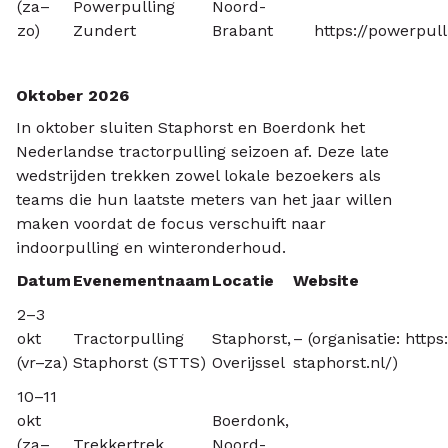
(za–
Powerpulling
Noord-
zo)
Zundert
Brabant
https://powerpull
Oktober 2026
In oktober sluiten Staphorst en Boerdonk het
Nederlandse tractorpulling seizoen af. Deze late
wedstrijden trekken zowel lokale bezoekers als
teams die hun laatste meters van het jaar willen
maken voordat de focus verschuift naar
indoorpulling en winteronderhoud.
Datum
Evenementnaam
Locatie
Website
2–3
okt
Tractorpulling
Staphorst,
– (organisatie:
https:
(vr–za)
Staphorst (STTS)
Overijssel
staphorst.nl/
)
10–11
okt
Boerdonk,
(za–
Trekkertrek
Noord-