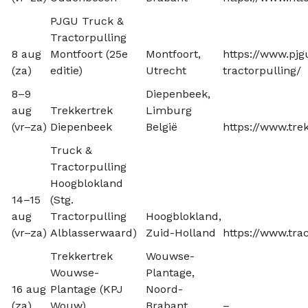
PJGU Truck &
Tractorpulling
8 aug
Montfoort (25e
Montfoort,
https://www.pjg
(za)
editie)
Utrecht
tractorpulling/
8–9
Diepenbeek,
aug
Trekkertrek
Limburg
(vr–za)
Diepenbeek
België
https://www.tre
Truck &
Tractorpulling
Hoogblokland
14–15
(Stg.
aug
Tractorpulling
Hoogblokland,
(vr–za)
Alblasserwaard)
Zuid-Holland
https://www.tra
Trekkertrek
Wouwse-
Wouwse-
Plantage,
16 aug
Plantage (KPJ
Noord-
(za)
Wouw)
Brabant
–