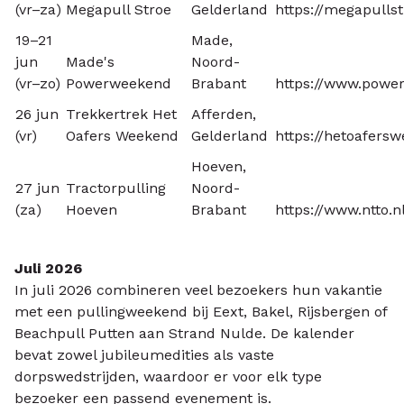
(vr–za)
Megapull Stroe
Gelderland
https://megapullst
19–21
Made,
jun
Made's
Noord-
(vr–zo)
Powerweekend
Brabant
https://www.powe
26 jun
Trekkertrek Het
Afferden,
(vr)
Oafers Weekend
Gelderland
https://hetoafersw
Hoeven,
27 jun
Tractorpulling
Noord-
(za)
Hoeven
Brabant
https://www.ntto.n
Juli 2026
In juli 2026 combineren veel bezoekers hun vakantie
met een pullingweekend bij Eext, Bakel, Rijsbergen of
Beachpull Putten aan Strand Nulde. De kalender
bevat zowel jubileumedities als vaste
dorpswedstrijden, waardoor er voor elk type
bezoeker een passend evenement is.