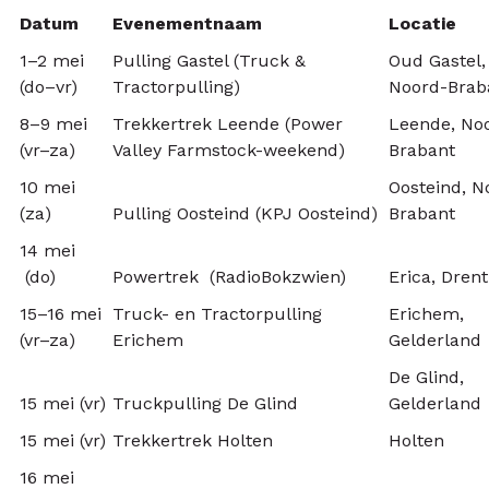
Datum
Evenementnaam
Locatie
1–2 mei
Pulling Gastel (Truck &
Oud Gastel,
(do–vr)
Tractorpulling)
Noord-Brab
8–9 mei
Trekkertrek Leende (Power
Leende, No
(vr–za)
Valley Farmstock-weekend)
Brabant
10 mei
Oosteind, N
(za)
Pulling Oosteind (KPJ Oosteind)
Brabant
14 mei
(do)
Powertrek (RadioBokzwien)
Erica, Dren
15–16 mei
Truck- en Tractorpulling
Erichem,
(vr–za)
Erichem
Gelderland
De Glind,
15 mei (vr)
Truckpulling De Glind
Gelderland
15 mei (vr)
Trekkertrek Holten
Holten
16 mei