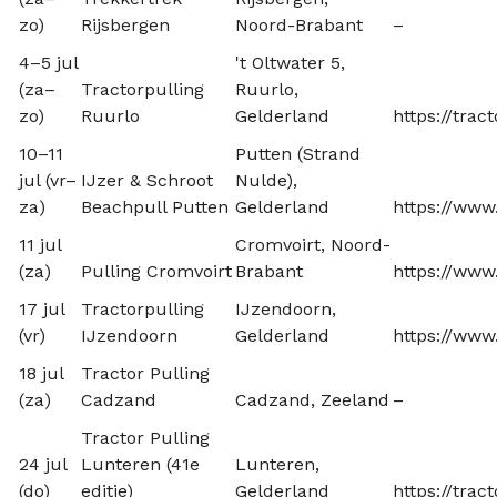
zo)
Rijsbergen
Noord-Brabant
–
4–5 jul
't Oltwater 5,
(za–
Tractorpulling
Ruurlo,
zo)
Ruurlo
Gelderland
https://trac
10–11
Putten (Strand
jul (vr–
IJzer & Schroot
Nulde),
za)
Beachpull Putten
Gelderland
https://www
11 jul
Cromvoirt, Noord-
(za)
Pulling Cromvoirt
Brabant
https://www
17 jul
Tractorpulling
IJzendoorn,
(vr)
IJzendoorn
Gelderland
https://www.
18 jul
Tractor Pulling
(za)
Cadzand
Cadzand, Zeeland
–
Tractor Pulling
24 jul
Lunteren (41e
Lunteren,
(do)
editie)
Gelderland
https://trac