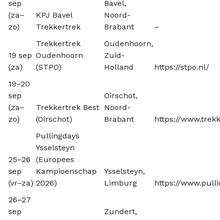
sep
Bavel,
(za–
KPJ Bavel
Noord-
zo)
Trekkertrek
Brabant
–
Trekkertrek
Oudenhoorn,
19 sep
Oudenhoorn
Zuid-
(za)
(STPO)
Holland
https://stpo.nl/
19–20
sep
Oirschot,
(za–
Trekkertrek Best
Noord-
zo)
(Oirschot)
Brabant
https://www.trekk
Pullingdays
Ysselsteyn
25–26
(Europees
sep
Kampioenschap
Ysselsteyn,
(vr–za)
2026)
Limburg
https://www.pulli
26–27
sep
Zundert,