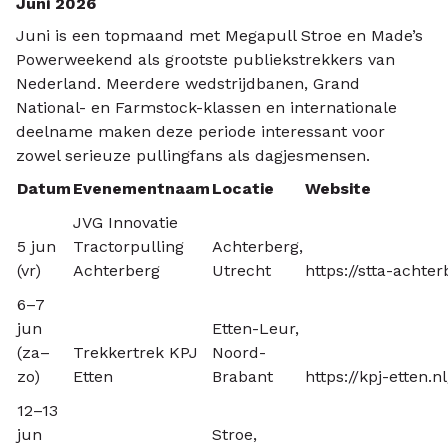
Juni 2026
Juni is een topmaand met Megapull Stroe en Made’s
Powerweekend als grootste publiekstrekkers van
Nederland. Meerdere wedstrijdbanen, Grand
National- en Farmstock-klassen en internationale
deelname maken deze periode interessant voor
zowel serieuze pullingfans als dagjesmensen.
Datum
Evenementnaam
Locatie
Website
JVG Innovatie
5 jun
Tractorpulling
Achterberg,
(vr)
Achterberg
Utrecht
https://stta-achter
6–7
jun
Etten-Leur,
(za–
Trekkertrek KPJ
Noord-
zo)
Etten
Brabant
https://kpj-etten.nl
12–13
jun
Stroe,