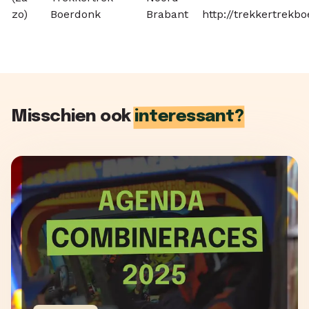
zo)
Boerdonk
Brabant
http://trekkertrekbo
Misschien ook
interessant?