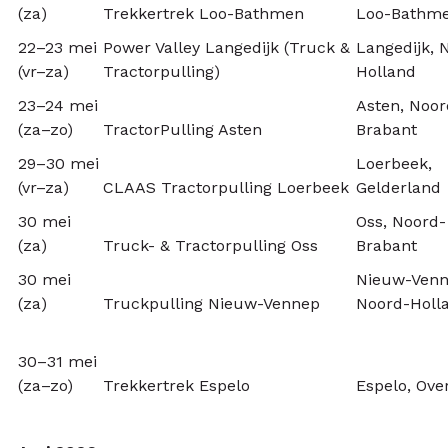
(za)
Trekkertrek Loo-Bathmen
Loo-Bathm
22–23 mei
Power Valley Langedijk (Truck &
Langedijk, 
(vr–za)
Tractorpulling)
Holland
23–24 mei
Asten, Noor
(za–zo)
TractorPulling Asten
Brabant
29–30 mei
Loerbeek,
(vr–za)
CLAAS Tractorpulling Loerbeek
Gelderland
30 mei
Oss, Noord-
(za)
Truck- & Tractorpulling Oss
Brabant
30 mei
Nieuw-Venn
(za)
Truckpulling Nieuw-Vennep
Noord-Holl
30–31 mei
(za–zo)
Trekkertrek Espelo
Espelo, Over