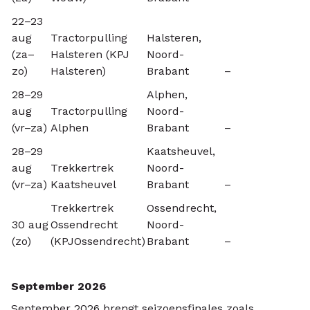
22–23
aug
Tractorpulling
Halsteren,
(za–
Halsteren (KPJ
Noord-
zo)
Halsteren)
Brabant
–
28–29
Alphen,
aug
Tractorpulling
Noord-
(vr–za)
Alphen
Brabant
–
28–29
Kaatsheuvel,
aug
Trekkertrek
Noord-
(vr–za)
Kaatsheuvel
Brabant
–
Trekkertrek
Ossendrecht,
30 aug
Ossendrecht
Noord-
(zo)
(KPJOssendrecht)
Brabant
–
September 2026
September 2026 brengt seizoensfinales zoals