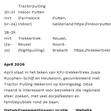
Tractorpulling
20–21
Indoor Putten
mrt
(Farmstock
Putten,
(vr–za)
Indoor)
Gelderland
https://indoorputte
28–29
mrt
Trekkertrek
Reusel,
(za–
Reusel
Noord-
zo)
(Nightpulling)
Brabant
https://trekkertrekr
April 2026
April staat in het teken van KPJ-trekkertreks zoals
Rucphen–Schijf en Heukelom, gecombineerd met
Tractor Pulling Wekerom op Koningsdag. Deze
maand is interessant voor bezoekers die regionale
sfeer zoeken, met veel dorpsfeesten en
familiepubliek rond de baan.
Datum
Evenementnaam
Locatie
Website