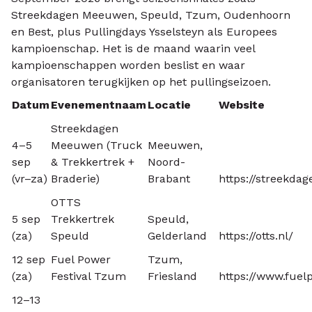
Streekdagen Meeuwen, Speuld, Tzum, Oudenhoorn
en Best, plus Pullingdays Ysselsteyn als Europees
kampioenschap. Het is de maand waarin veel
kampioenschappen worden beslist en waar
organisatoren terugkijken op het pullingseizoen.
Datum
Evenementnaam
Locatie
Website
Streekdagen
4–5
Meeuwen (Truck
Meeuwen,
sep
& Trekkertrek +
Noord-
(vr–za)
Braderie)
Brabant
https://streekdag
OTTS
5 sep
Trekkertrek
Speuld,
(za)
Speuld
Gelderland
https://otts.nl/
12 sep
Fuel Power
Tzum,
(za)
Festival Tzum
Friesland
https://www.fuel
12–13