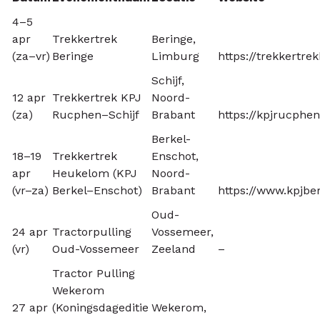
4–5
apr
Trekkertrek
Beringe,
(za–vr)
Beringe
Limburg
https://trekkertrek
Schijf,
12 apr
Trekkertrek KPJ
Noord-
(za)
Rucphen–Schijf
Brabant
https://kpjrucphens
Berkel-
18–19
Trekkertrek
Enschot,
apr
Heukelom (KPJ
Noord-
(vr–za)
Berkel–Enschot)
Brabant
https://www.kpjber
Oud-
24 apr
Tractorpulling
Vossemeer,
(vr)
Oud-Vossemeer
Zeeland
–
Tractor Pulling
Wekerom
27 apr
(Koningsdageditie
Wekerom,