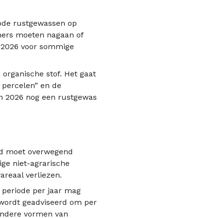
iode rustgewassen op
emers moeten nagaan of
t 2026 voor sommige
organische stof. Het gaat
 percelen” en de
 in 2026 nog een rustgewas
ond moet overwegend
ge niet-agrarische
areaal verliezen.
 periode per jaar mag
wordt geadviseerd om per
f andere vormen van