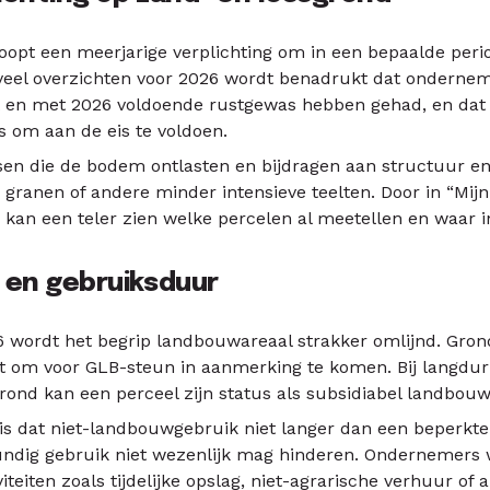
loopt een meerjarige verplichting om in een bepaalde per
n veel overzichten voor 2026 wordt benadrukt dat ondern
ot en met 2026 voldoende rustgewas hebben gehad, en da
is om aan de eis te voldoen.
en die de bodem ontlasten en bijdragen aan structuur en 
granen of andere minder intensieve teelten. Door in “Mijn
n, kan een teler zien welke percelen al meetellen en waar
en gebruiksduur
26 wordt het begrip landbouwareaal strakker omlijnd. Gr
t om voor GLB-steun in aanmerking te komen. Bij langduri
rond kan een perceel zijn status als subsidiabel landbouw
s dat niet-landbouwgebruik niet langer dan een beperkte
ndig gebruik niet wezenlijk mag hinderen. Ondernemers 
viteiten zoals tijdelijke opslag, niet-agrarische verhuur o