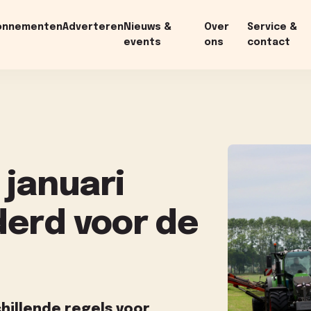
onnementen
Adverteren
Nieuws &
Over
Service &
events
ons
contact
1 januari
erd voor de
chillende regels voor