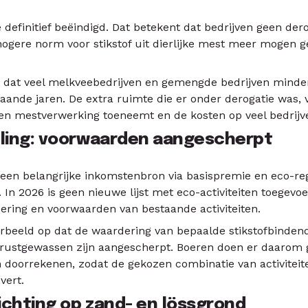
e definitief beëindigd. Dat betekent dat bedrijven geen d
gere norm voor stikstof uit dierlijke mest meer mogen 
dit dat veel melkveebedrijven en gemengde bedrijven mind
aande jaren. De extra ruimte die er onder derogatie was, 
en mestverwerking toeneemt en de kosten op veel bedrijve
ling: voorwaarden aangescherpt
6 een belangrijke inkomstenbron via basispremie en eco-re
In 2026 is geen nieuwe lijst met eco-activiteiten toegevoe
ering en voorwaarden van bestaande activiteiten.
oorbeeld op dat de waardering van bepaalde stikstofbinde
 rustgewassen zijn aangescherpt. Boeren doen er daarom
n doorrekenen, zodat de gekozen combinatie van activitei
vert.
chting op zand- en lössgrond