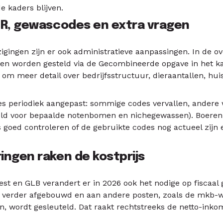
e kaders blijven.
I&R, gewascodes en extra vragen
zigingen zijn er ook administratieve aanpassingen. In de o
gen worden gesteld via de Gecombineerde opgave in het k
 om meer detail over bedrijfsstructuur, dieraantallen, hui
 periodiek aangepast: sommige codes vervallen, andere 
eeld voor bepaalde notenbomen en nichegewassen). Boeren
 goed controleren of de gebruikte codes nog actueel zij
ingen raken de kostprijs
st en GLB verandert er in 2026 ook het nodige op fiscaal 
 verder afgebouwd en aan andere posten, zoals de mkb-win
n, wordt gesleuteld. Dat raakt rechtstreeks de netto-inko