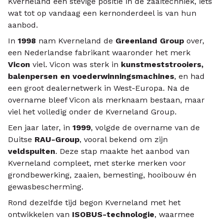
Kverneland een stevige positie in de zaaitechniek, iets
wat tot op vandaag een kernonderdeel is van hun
aanbod.
In
1998
nam Kverneland de
Greenland Group
over,
een Nederlandse fabrikant waaronder het merk
Vicon
viel. Vicon was sterk in
kunstmeststrooiers,
balenpersen en voederwinningsmachines
, en had
een groot dealernetwerk in West-Europa. Na de
overname bleef Vicon als merknaam bestaan, maar
viel het volledig onder de Kverneland Group.
Een jaar later, in
1999
, volgde de overname van de
Duitse
RAU-Group
, vooral bekend om zijn
veldspuiten
. Deze stap maakte het aanbod van
Kverneland compleet, met sterke merken voor
grondbewerking, zaaien, bemesting, hooibouw én
gewasbescherming.
Rond dezelfde tijd begon Kverneland met het
ontwikkelen van
ISOBUS-technologie
, waarmee