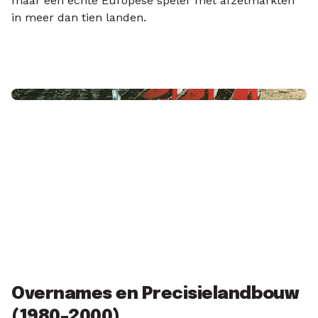
maar een echte Europese speler met afzetmarkten
in meer dan tien landen.
Overnames en Precisielandbouw
(1980–2000)