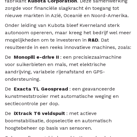
fabrikant
Kubota Corporation
. Deze samenwerking
zorgde voor financiële slagkracht én toegang tot
nieuwe markten in Azië, Oceanië en Noord-Amerika.
Onder leiding van Kubota bleef Kverneland sterk
autonoom opereren, maar kreeg het bedrijf wel meer
mogelijkheden om te investeren in
R&D
. Dat
resulteerde in een reeks innovatieve machines, zoals:
De
Monopill e-drive II
: een precisiezaaimachine
voor suikerbieten en maïs, met elektrische
aandrijving, variabele rijenafstand en GPS-
ondersteuning.
De
Exacta TL Geospread
: een geavanceerde
kunstmeststrooier met automatische weging en
sectiecontrole per dop.
De
iXtrack T6 veldspuit
: met actieve
boomstabilisatie, dopselectie en automatisch
hoogtebeheer op basis van sensoren.