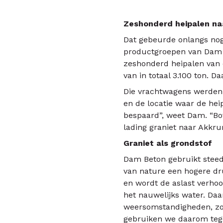
Zeshonderd heipalen n
Dat gebeurde onlangs nog
productgroepen van Dam 
zeshonderd heipalen van 
van in totaal 3.100 ton. 
Die vrachtwagens werden 
en de locatie waar de he
bespaard”, weet Dam. “Bo
lading graniet naar Akkr
Graniet als grondstof
Dam Beton gebruikt steeds
van nature een hogere dr
en wordt de aslast verhoo
het nauwelijks water. Daa
weersomstandigheden, zoa
gebruiken we daarom tege