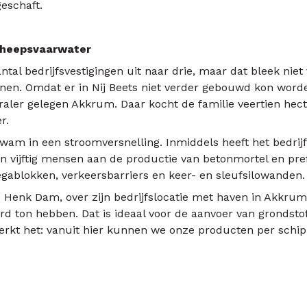
eschaft.
cheepsvaarwater
tal bedrijfsvestigingen uit naar drie, maar dat bleek nie
nnen. Omdat er in Nij Beets niet verder gebouwd kon word
traler gelegen Akkrum. Daar kocht de familie veertien hec
r.
am in een stroomversnelling. Inmiddels heeft het bedrijf
’n vijftig mensen aan de productie van betonmortel en pre
gablokken, verkeersbarriers en keer- en sleufsilowanden.
s Henk Dam, over zijn bedrijfslocatie met haven in Akkru
rd ton hebben. Dat is ideaal voor de aanvoer van grondstof
kt het: vanuit hier kunnen we onze producten per schip 