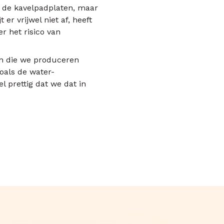
op de kavelpadplaten, maar
er vrijwel niet af, heeft
r het risico van
on die we produceren
oals de water-
el prettig dat we dat in