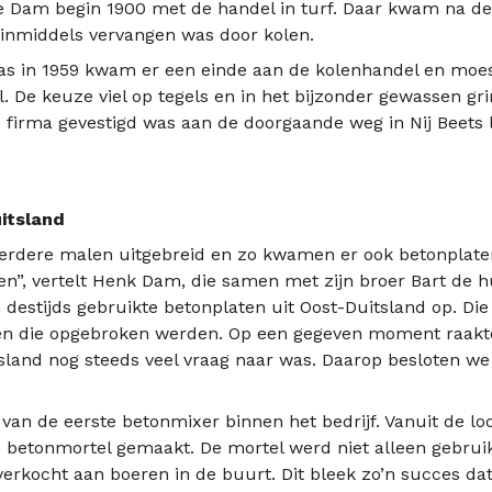
lie Dam begin 1900 met de handel in turf. Daar kwam na d
rf inmiddels vervangen was door kolen.
as in 1959 kwam er een einde aan de kolenhandel en moest
. De keuze viel op tegels en in het bijzonder gewassen gr
 firma gevestigd was aan de doorgaande weg in Nij Beets 
itsland
rdere malen uitgebreid en zo kwamen er ook betonplaten 
gen”, vertelt Henk Dam, die samen met zijn broer Bart de 
 destijds gebruikte betonplaten uit Oost-Duitsland op. 
en die opgebroken werden. Op een gegeven moment raakte
sland nog steeds veel vraag naar was. Daarop besloten we 
van de eerste betonmixer binnen het bedrijf. Vanuit de lo
ie betonmortel gemaakt. De mortel werd niet alleen gebru
erkocht aan boeren in de buurt. Dit bleek zo’n succes dat 