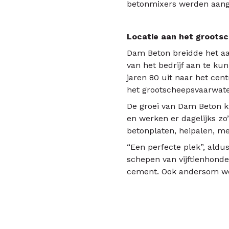
betonmixers werden aang
Locatie aan het groots
Dam Beton breidde het aan
van het bedrijf aan te ku
jaren 80 uit naar het cen
het grootscheepsvaarwate
De groei van Dam Beton kw
en werken er dagelijks zo
betonplaten, heipalen, me
“Een perfecte plek”, aldu
schepen van vijftienhonde
cement. Ook andersom wer