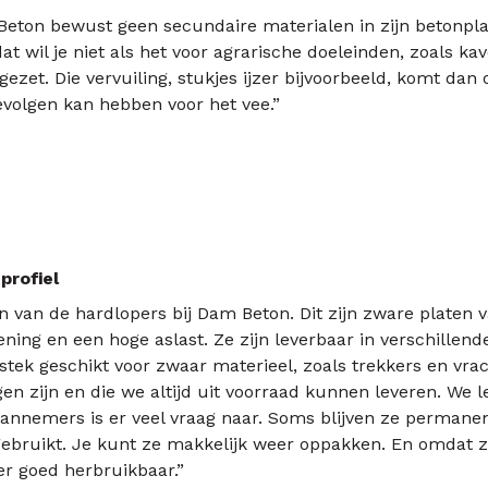
eton bewust geen secundaire materialen in zijn betonpla
dat wil je niet als het voor agrarische doeleinden, zoals ka
ezet. Die vervuiling, stukjes ijzer bijvoorbeeld, komt dan 
gevolgen kan hebben voor het vee.”
profiel
n van de hardlopers bij Dam Beton. Dit zijn zware platen
ening en een hoge aslast. Ze zijn leverbaar in verschille
tstek geschikt voor zwaar materieel, zoals trekkers en vra
gen zijn en die we altijd uit voorraad kunnen leveren. We 
annemers is er veel vraag naar. Soms blijven ze permane
 gebruikt. Je kunt ze makkelijk weer oppakken. En omdat 
er goed herbruikbaar.”