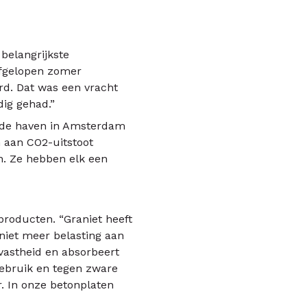
belangrijkste
fgelopen zomer
d. Dat was een vracht
dig gehad.”
n de haven in Amsterdam
 aan CO2-uitstoot
n. Ze hebben elk een
 producten. “Graniet heeft
niet meer belasting aan
tvastheid en absorbeert
gebruik en tegen zware
. In onze betonplaten