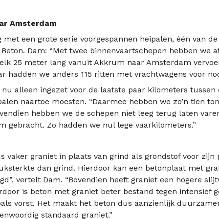
aar Amsterdam
 met een grote serie voorgespannen heipalen, één van de 
Beton. Dam: “Met twee binnenvaartschepen hebben we a
elk 25 meter lang vanuit Akkrum naar Amsterdam vervoer
Daar hadden we anders 115 ritten met vrachtwagens voor no
nu alleen ingezet voor de laatste paar kilometers tusse
ipalen naartoe moesten. “Daarmee hebben we zo’n tien ton
vendien hebben we de schepen niet leeg terug laten vare
um gebracht. Zo hadden we nul lege vaarkilometers.”
 vaker graniet in plaats van grind als grondstof voor zijn
uksterkte dan grind. Hierdoor kan een betonplaat met gra
gd”, vertelt Dam. “Bovendien heeft graniet een hogere slij
rdoor is beton met graniet beter bestand tegen intensief 
ls vorst. Het maakt het beton dus aanzienlijk duurzamer
nwoordig standaard graniet.”