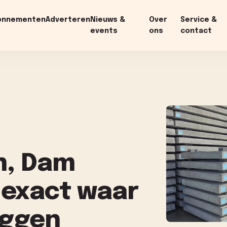
onnementen
Adverteren
Nieuws &
Over
Service &
events
ons
contact
t
n, Dam
 exact waar
iggen