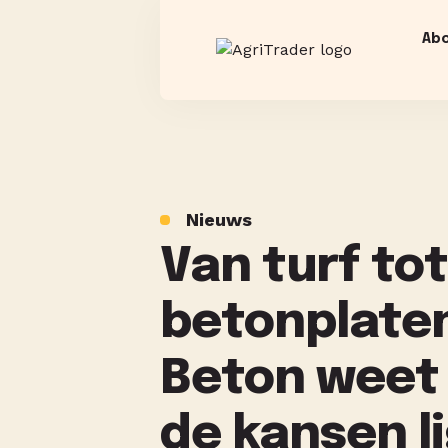
Ab
Nieuws
Van turf to
betonplate
Beton weet
de kansen l