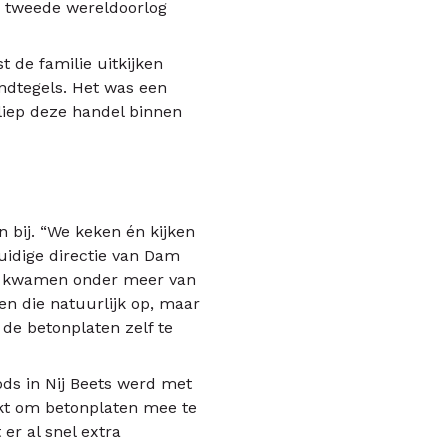
e tweede wereldoorlog
 de familie uitkijken
indtegels. Het was een
liep deze handel binnen
bij. “We keken én kijken
huidige directie van Dam
Die kwamen onder meer van
n die natuurlijk op, maar
de betonplaten zelf te
ods in Nij Beets werd met
ikt om betonplaten mee te
er al snel extra