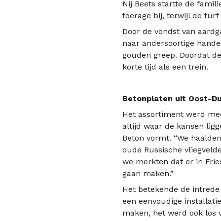
Nij Beets startte de fami
foerage bij, terwijl de tu
Door de vondst van aardg
naar andersoortige handel
gouden greep. Doordat de
korte tijd als een trein.
Betonplaten uit Oost-Du
Het assortiment werd mee
altijd waar de kansen lig
Beton vormt. “We haalden
oude Russische vliegveld
we merkten dat er in Frie
gaan maken.”
Het betekende de intrede 
een eenvoudige installat
maken, het werd ook los v