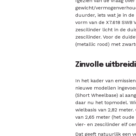
fgezien van de vraag over
gewicht/vermogenverhoudin
duurder, iets wat je in 
vorm van de X7.618 SWB VT
zescilinder licht in de dui
zescilinder. Voor de duid
(metallic rood) met zwart
Zinvolle uitbreid
In het kader van emissi
nieuwe modellen ingevoer
(Short Wheelbase) al aang
daar nu het topmodel. Wi
wielbasis van 2,82 meter. 
van 2,65 meter (het oude 
vier- en zescilinder elf ce
Dat geeft natuurlijk een v