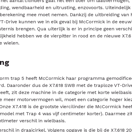
 het aantal cilinders gaat het een boer om laadvermogen,
g, wendbaarheid en uitrusting, enzovoorts. Uiteindelijk 
de berekening mee moet nemen. Dankzij de uitbreiding van
-Drive kunnen we in elk geval bij McCormick in de eeuwig
sternis brengen. Qua uiterlijk is er in principe geen versch
elijkheid hebben we de vierpitter in rood en de nieuwe X7.
e wielen.
ing
enorm trap 5 heeft McCormick haar programma gemodifice
d. Daaronder dus de X7.618 SWB met de traploze VT-Drive
eeft, zit deze machine in de categorie met korte wielbasi
e meer motorvermogen wil, moet een categorie hoger kie
Onze X7.418 is de grootste viercilinder die McCormick heeft
model met Trap 4 was vijf centimeter korter). Daarmee zi
ntimeter verschil in wielbasis.
erschil in draaicirkel. Volgens opgave is die bij de X7.618 2