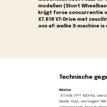
modellen (Short Wheelbase)
krijgt forse concurrentie v
X7.618 VT-Drive met zescil
ons af: welke X-machine is 
Technische geg
Motor
X7.418: FPT NEF45, viercil
beide max. vermogen 166 
emissienorm Trap 5; diese