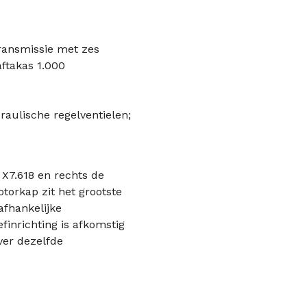
transmissie met zes
aftakas 1.000
aulische regelventielen;
X7.618 en rechts de
otorkap zit het grootste
afhankelijke
finrichting is afkomstig
ver dezelfde