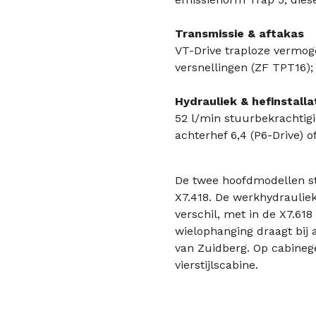
Transmissie & aftakas
VT-Drive traploze vermog
versnellingen (ZF TPT16);
Hydrauliek & hefinstalla
52 l/min stuurbekrachtig
achterhef 6,4 (P6-Drive) of 
De twee hoofdmodellen sto
X7.418. De werkhydrauliek
verschil, met in de X7.61
wielophanging draagt bij 
van Zuidberg. Op cabinege
vierstijlscabine.