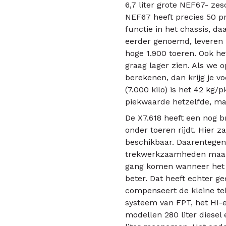
6,7 liter grote NEF67- ze
NEF67 heeft precies 50 
functie in het chassis, d
eerder genoemd, leveren 
hoge 1.900 toeren. Ook he
graag lager zien. Als we
berekenen, dan krijg je v
(7.000 kilo) is het 42 kg/
piekwaarde hetzelfde, ma
De X7.618 heeft een nog b
onder toeren rijdt. Hier z
beschikbaar. Daarentegen 
trekwerkzaamheden maakt d
gang komen wanneer het to
beter. Dat heeft echter 
compenseert de kleine tek
systeem van FPT, het HI-
modellen 280 liter diesel