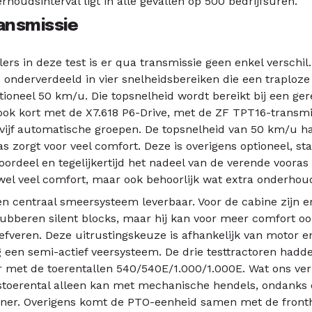
houdsinterval ligt in alle gevallen op 500 bedrijfsuren.
ansmissie
lers in deze test is er qua transmissie geen enkel verschi
 onderverdeeld in vier snelheidsbereiken die een traploze 
ioneel 50 km/u. Die topsnelheid wordt bereikt bij een ge
ook kort met de X7.618 P6-Drive, met de ZF TPT16-transm
vijf automatische groepen. De topsnelheid van 50 km/u haal
s zorgt voor veel comfort. Deze is overigens optioneel, st
ordeel en tegelijkertijd het nadeel van de verende vooras 
wel veel comfort, maar ook behoorlijk wat extra onderhou
een centraal smeersysteem leverbaar. Voor de cabine zijn 
rubberen silent blocks, maar hij kan voor meer comfort o
eren. Deze uitrustingskeuze is afhankelijk van motor en 
 een semi-actief veersysteem. De drie testtractoren hadde
r met de toerentallen 540/540E/1.000/1.000E. Wat ons verr
astoerental alleen kan met mechanische hendels, ondanks
rner. Overigens komt de PTO-eenheid samen met de front