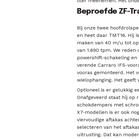
liter meenemen. Het onder
Beproefde ZF-Tr
Bij onze twee hoofdrolspe
en heet daar TMT16. Hij is
maken van 40 m/u tot opt
van 1.690 tpm. We reden 
powershift-schakeling en 
verende Carraro IFS-voora
vooras gemonteerd. Het vo
wielophanging. Het geeft 
Optioneel is er gelukkig 
Onafgeveerd staat hij op 
schokdempers met schroefv
X7-modellen is er ook nog
viervoudige aftakas achte
selecteren van het aftak
uitrusting. Dat kan mode