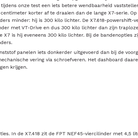
 tijdens onze test een iets betere wendbaarheid vaststelle
 centimeter korter af te draaien dan de lange X7-serie. Op
ders minder: hij is 300 kilo lichter. De X7.618-powershift-ve
nder met VT-Drive en dus 300 kilo lichter dan zijn traploze
X7 is hij eveneens 300 kilo lichter. Bij de bandenopties zi
nders.
unststof panelen iets donkerder uitgevoerd dan bij de voor
mechanische vering via schroefveren. Het dashboard daar
gen krijgen.
es. In de X7.418 zit de FPT NEF45-viercilinder met 4,5 lit