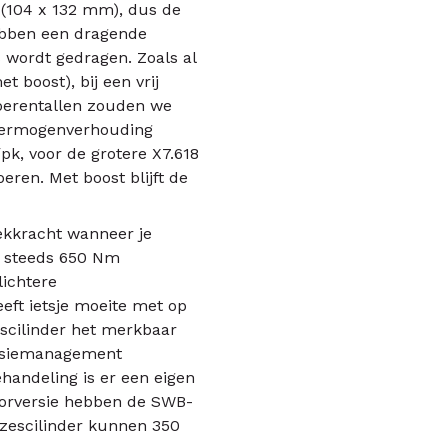
 (104 x 132 mm), dus de
ebben een dragende
s wordt gedragen. Zoals al
boost), bij een vrij
 toerentallen zouden we
/vermogenverhouding
pk, voor de grotere X7.618
eren. Met boost blijft de
rekkracht wanneer je
og steeds 650 Nm
lichtere
eft ietsje moeite met op
escilinder het merkbaar
missiemanagement
handeling is er een eigen
torversie hebben de SWB-
e zescilinder kunnen 350