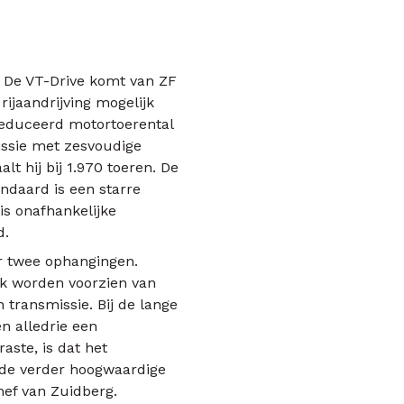
l. De VT-Drive komt van ZF
rijaandrijving mogelijk
reduceerd motortoerental
issie met zesvoudige
t hij bij 1.970 toeren. De
andaard is een starre
is onafhankelijke
d.
er twee ophangingen.
ok worden voorzien van
transmissie. Bij de lange
n alledrie een
aste, is dat het
 de verder hoogwaardige
hef van Zuidberg.