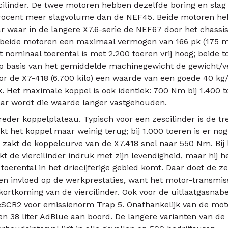
scilinder. De twee motoren hebben dezelfde boring en slag
procent meer slagvolume dan de NEF45. Beide motoren h
aar waar in de langere X7.6-serie de NEF67 door het chassi
beide motoren een maximaal vermogen van 166 pk (175 met 
t nominaal toerental is met 2.200 toeren vrij hoog; beide
 op basis van het gemiddelde machinegewicht de gewicht
oor de X7-418 (6.700 kilo) een waarde van een goede 40 kg/
pk. Het maximale koppel is ook identiek: 700 Nm bij 1.400 to
ar wordt die waarde langer vastgehouden.
reder koppelplateau. Typisch voor een zescilinder is de t
akt het koppel maar weinig terug; bij 1.000 toeren is er n
zakt de koppelcurve van de X7.418 snel naar 550 Nm. Bij 
e viercilinder indruk met zijn levendigheid, maar hij he
erental in het driecijferige gebied komt. Daar doet de z
geen invloed op de werkprestaties, want het motor-trans
ortkoming van de viercilinder. Ook voor de uitlaatgasnabe
eSCR2 voor emissienorm Trap 5. Onafhankelijk van de mo
 en 38 liter AdBlue aan boord. De langere varianten van d