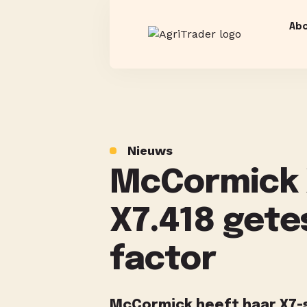
Ab
Nieuws
McCormick 
X7.418 getes
factor
McCormick heeft haar X7-