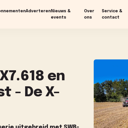
onnementen
Adverteren
Nieuws &
Over
Service &
events
ons
contact
X7.618 en
t - De X-
serie uitgebreid met SWB-