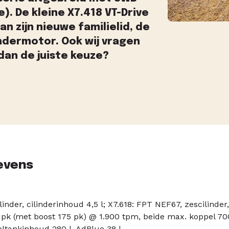
. De kleine X7.418 VT-Drive
an zijn nieuwe familielid, de
indermotor. Ook wij vragen
dan de juiste keuze?
evens
inder, cilinderinhoud 4,5 l; X7.618: FPT NEF67, zescilinder,
pk (met boost 175 pk) @ 1.900 tpm, beide max. koppel 7
ltankinhoud 280 l, AdBlue 38 l