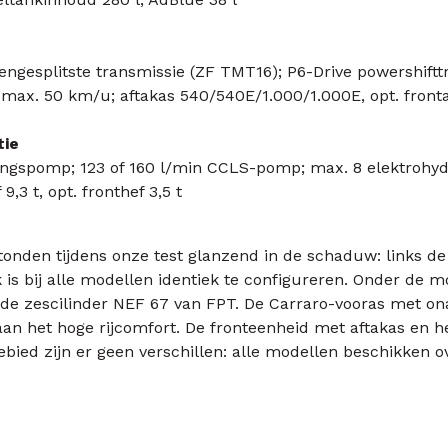
engesplitste transmissie (ZF TMT16); P6-Drive powershift
 max. 50 km/u; aftakas 540/540E/1.000/1.000E, opt. front
tie
ingspomp; 123 of 160 l/min CCLS-pomp; max. 8 elektrohydr
9,3 t, opt. fronthef 3,5 t
nden tijdens onze test glanzend in de schaduw: links de 
 is bij alle modellen identiek te configureren. Onder de m
8 de zescilinder NEF 67 van FPT. De Carraro-vooras met on
aan het hoge rijcomfort. De fronteenheid met aftakas en he
bied zijn er geen verschillen: alle modellen beschikken o